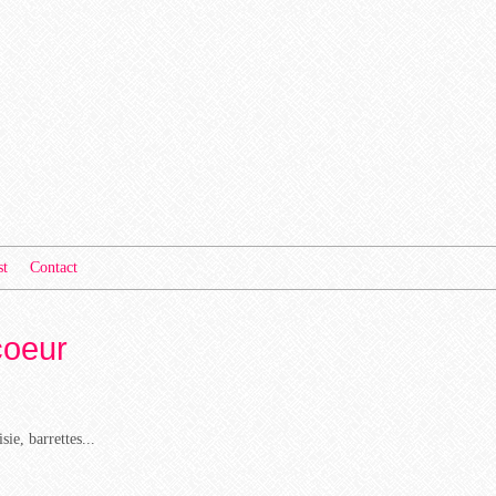
st
Contact
coeur
sie, barrettes...