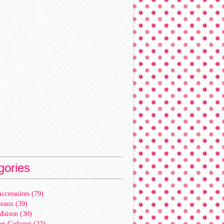
gories
ccessoires
(79)
deaux
(39)
Maison
(30)
es Cadeaux
(22)