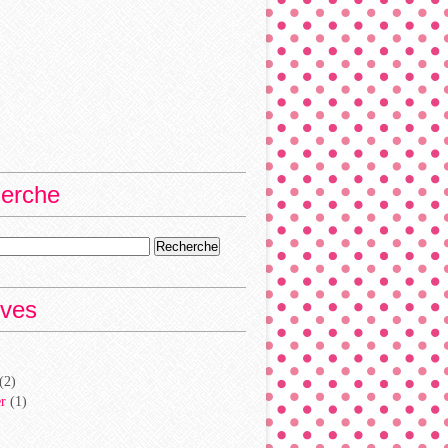
erche
ives
(2)
er
(1)