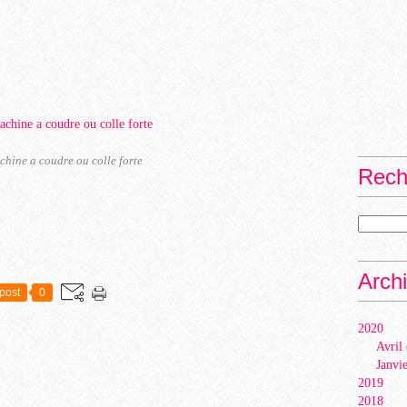
hine a coudre ou colle forte
Rech
Arch
post
0
2020
Avril
Janvi
2019
2018