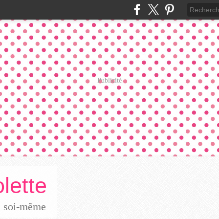
Publicité
lette
re soi-même