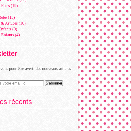
 Fetes
(19)
)
Bebe
(13)
 & Astuces
(10)
Enfants
(9)
 Enfants
(4)
letter
ous pour être averti des nouveaux articles
les récents