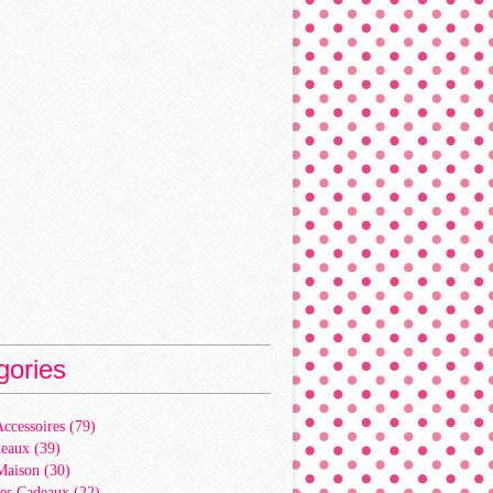
gories
ccessoires
(79)
deaux
(39)
Maison
(30)
es Cadeaux
(22)