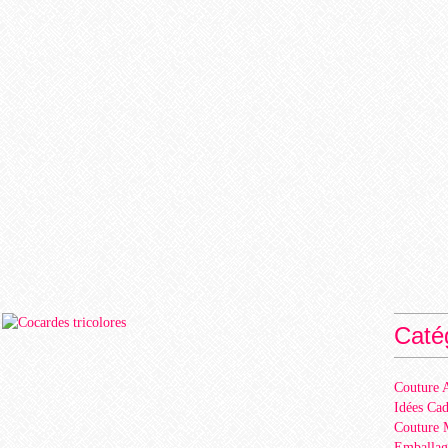
Caté
Couture A
Idées Ca
Couture 
Emballag