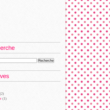
erche
ives
(2)
er
(1)