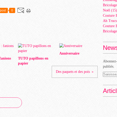
Bricolage
Noël
(15
post
0
Couture 
Ah Trucs
Couture 
Bricolage
News
Anniversaire
 fanions
TUTO papillons en
Abonnez-v
papier
publiés.
Des paquets et des pois
Artic