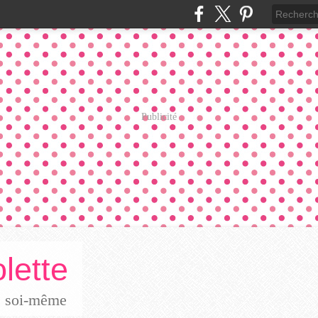
Publicité
lette
re soi-même