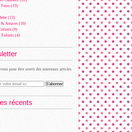
 Fetes
(19)
)
Bebe
(13)
 & Astuces
(10)
Enfants
(9)
 Enfants
(4)
letter
ous pour être averti des nouveaux articles
les récents