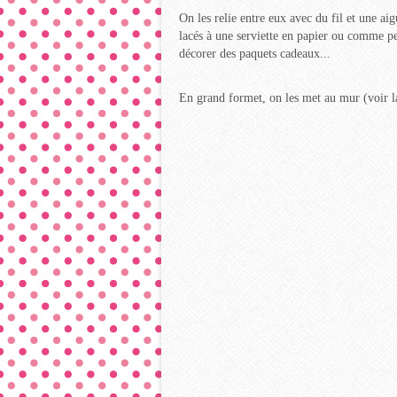
On les relie entre eux avec du fil et une ai
lacés à une serviette en papier ou comme pe
décorer des paquets cadeaux...
En grand formet, on les met au mur (voir l