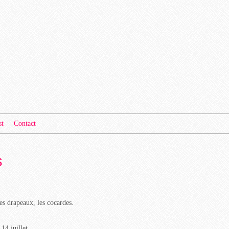
st
Contact
s
es drapeaux, les cocardes.
14 juillet...