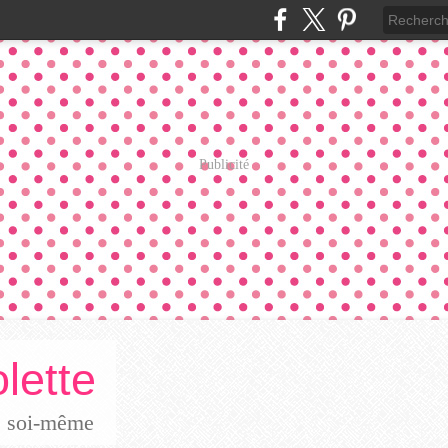
Publicité
lette
re soi-même