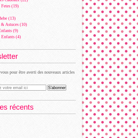
 Fetes
(19)
)
Bebe
(13)
 & Astuces
(10)
Enfants
(9)
 Enfants
(4)
letter
ous pour être averti des nouveaux articles
les récents