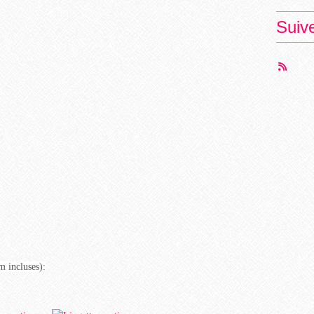
Suiv
m incluses):