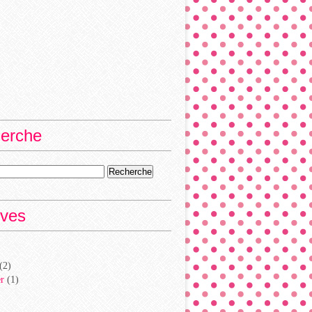
erche
ives
(2)
er
(1)