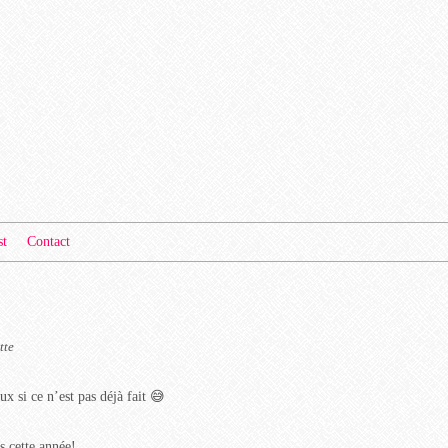
st
Contact
tte
x si ce n’est pas déjà fait 😅
s cette année!