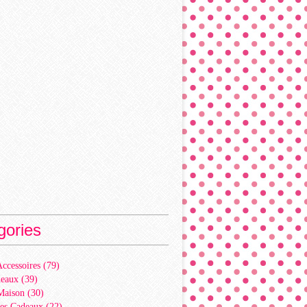
gories
ccessoires
(79)
deaux
(39)
Maison
(30)
es Cadeaux
(22)