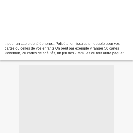
...pour un câble de téléphone... Petit étui en tissu coton doublé pour vos
cartes ou celles de vos enfants On peut par exemple y ranger 50 cartes
Pokemon, 20 cartes de fidélités, un jeu des 7 familles ou tout autre paquet
de cartes de 2cm de largeur max....