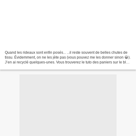
Quand les rideaux sont enfin posés... ...il reste souvent de belles chutes de
tissu. Évidemment, on ne les jète pas (vous pouvez me les donner sinon 😀).
J’en ai recyclé quelques-unes. Vous trouverez le tuto des paniers sur le blog.
Le 32*32 (le sac) n’en...