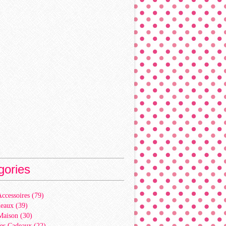
gories
ccessoires
(79)
deaux
(39)
Maison
(30)
es Cadeaux
(22)