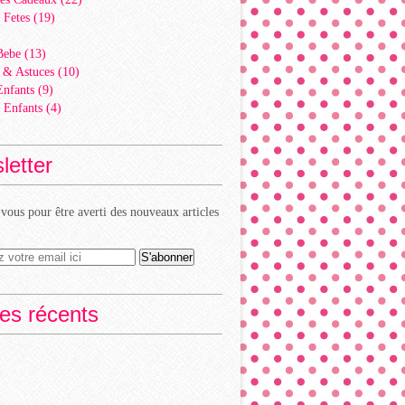
 Fetes
(19)
)
Bebe
(13)
 & Astuces
(10)
Enfants
(9)
 Enfants
(4)
letter
ous pour être averti des nouveaux articles
les récents