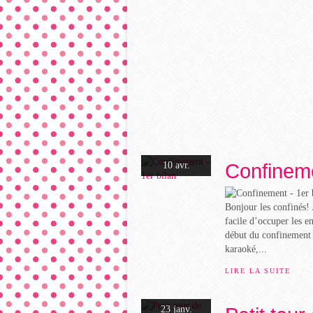
Confineme
10 avr.
Bonjour les confinés! 
facile d’occuper les e
début du confinement (s
karaoké,...
LIRE LA SUITE
23 janv.