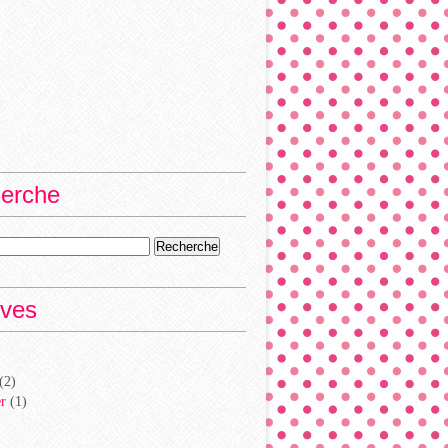
erche
ives
(2)
er
(1)