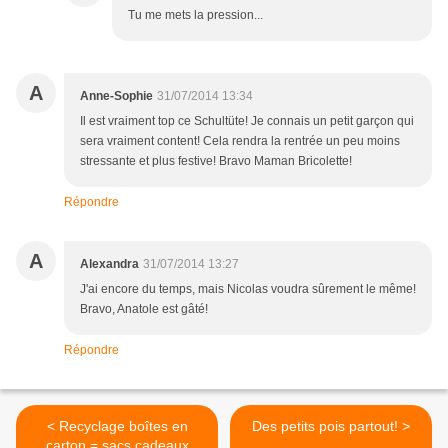
Tu me mets la pression...
A
Anne-Sophie
31/07/2014 13:34
Il est vraiment top ce Schultüte! Je connais un petit garçon qui
sera vraiment content! Cela rendra la rentrée un peu moins
stressante et plus festive! Bravo Maman Bricolette!
Répondre
A
Alexandra
31/07/2014 13:27
J'ai encore du temps, mais Nicolas voudra sûrement le même!
Bravo, Anatole est gâté!
Répondre
< Recyclage boîtes en
Des petits pois partout! >
carton = sacs cadeaux