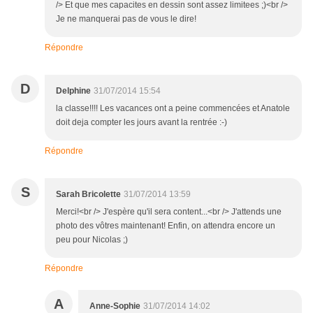
/> Et que mes capacites en dessin sont assez limitees ;)<br />
Je ne manquerai pas de vous le dire!
Répondre
D
Delphine
31/07/2014 15:54
la classe!!!! Les vacances ont a peine commencées et Anatole
doit deja compter les jours avant la rentrée :-)
Répondre
S
Sarah Bricolette
31/07/2014 13:59
Merci!<br /> J'espère qu'il sera content...<br /> J'attends une
photo des vôtres maintenant! Enfin, on attendra encore un
peu pour Nicolas ;)
Répondre
A
Anne-Sophie
31/07/2014 14:02