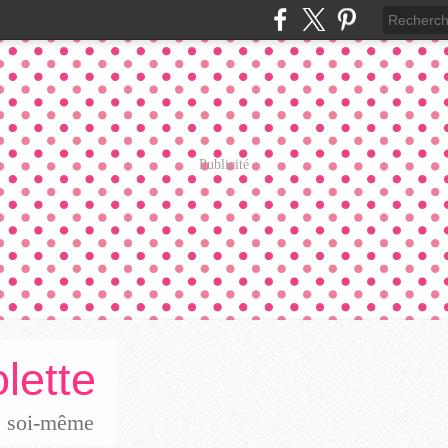
Publicité
lette
re soi-même