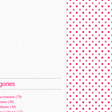
gories
ccessoires
(79)
deaux
(39)
Maison
(30)
es Cadeaux
(22)