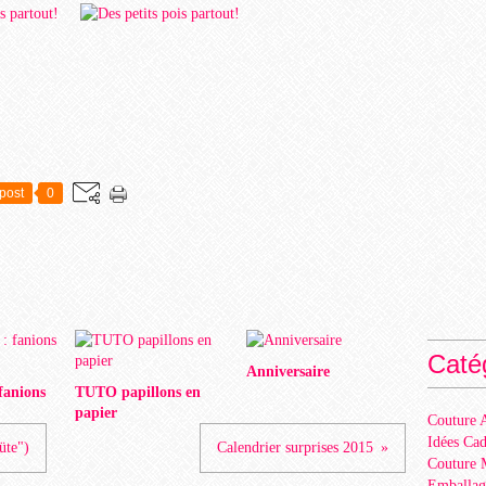
post
0
Caté
Anniversaire
 fanions
TUTO papillons en
papier
Couture A
Idées Ca
üte")
Calendrier surprises 2015
Couture 
Emballag