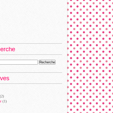
erche
ives
(2)
er
(1)