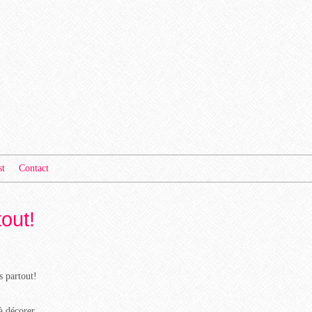
st
Contact
tout!
s partout!
à décorer.