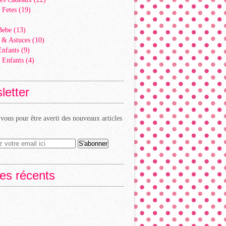
 Fetes
(19)
)
Bebe
(13)
 & Astuces
(10)
Enfants
(9)
 Enfants
(4)
letter
ous pour être averti des nouveaux articles
les récents